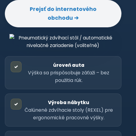
Prejsť do internetového
obchodu ➔
úroveň auta
✓
Výška sa prispôsobuje záťaži – bez
použitia rúk.
Výroba nábytku
✓
Čalúnené zdvíhacie stoly (REXEL) pre
ergonomické pracovné výšky.