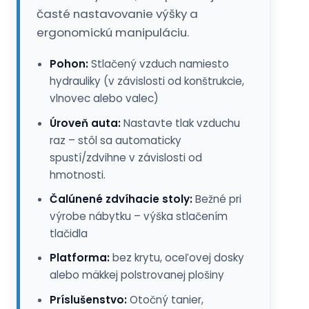
vlnovec alebo valec)
Úroveň auta:
Nastavte tlak vzduchu
raz – stôl sa automaticky
spustí/zdvihne v závislosti od
hmotnosti.
Čalúnené zdvíhacie stoly:
Bežné pri
výrobe nábytku – výška stlačením
tlačidla
Platforma:
bez krytu, oceľovej dosky
alebo mäkkej polstrovanej plošiny
Príslušenstvo:
Otočný tanier,
upevnenie, brzdový valec,
bezpečnostné pásy a oveľa viac.