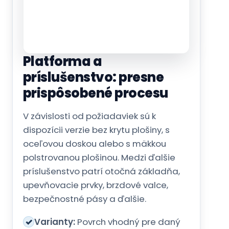
príslušenstvo: presne
prispôsobené procesu
V závislosti od požiadaviek sú k
dispozícii verzie bez krytu plošiny, s
oceľovou doskou alebo s mäkkou
polstrovanou plošinou. Medzi ďalšie
príslušenstvo patrí otočná základňa,
upevňovacie prvky, brzdové valce,
bezpečnostné pásy a ďalšie.
✓
Varianty:
Povrch vhodný pre daný
produkt/aplikáciu.
✓
Zvýšená bezpečnosť:
napr.
bezpečnostné pásy/brzdy ako
voliteľná výbava.