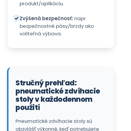
Stručný prehľad:
pneumatické zdvíhacie
stoly v každodennom
použití
Pneumatické zdvíhacie stoly sú
obzvlášť výkonné, keď potrebujete
časté nastavovanie výšky a
ergonomickú manipuláciu.
Pohon:
Stlačený vzduch namiesto
hydrauliky (v závislosti od konštrukcie,