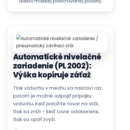
alebo mäkkej polstrovanej plošiny.
Automatické nivelačné
zariadenie (PL 2002):
Výška kopíruje záťaž
Tlak vzduchu v mechu sa nastaví raz;
potom je možné odpojiť prípojku
vzduchu. Keď položíte tovar na stôl,
tlak sa zníži – keď tovar odoberiete,
tlak sa opäť zvýši.