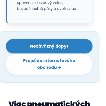
Nezáväzný dopyt
Prejsť do internetového
obchodu ➔
Viac pneumatických
zdvíhacích stolov na
prezeranie
V prípade akýchkoľvek otázok nás prosím