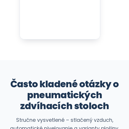
Často kladené otázky o
pneumatických
zdvíhacích stoloch
Stručne vysvetlené – stlačený vzduch,
automatické nivelovanie a varianty plošiny.
Aký je rozdiel medzi hydraulickými