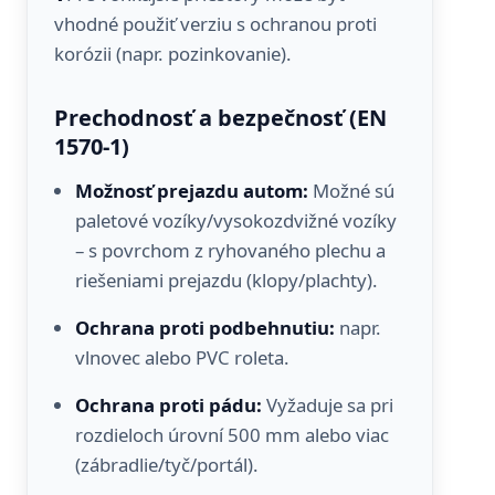
vhodné použiť verziu s ochranou proti
korózii (napr. pozinkovanie).
Prechodnosť a bezpečnosť (EN
1570-1)
Možnosť prejazdu autom:
Možné sú
paletové vozíky/vysokozdvižné vozíky
– s povrchom z ryhovaného plechu a
riešeniami prejazdu (klopy/plachty).
Ochrana proti podbehnutiu:
napr.
vlnovec alebo PVC roleta.
Ochrana proti pádu:
Vyžaduje sa pri
rozdieloch úrovní 500 mm alebo viac
(zábradlie/tyč/portál).