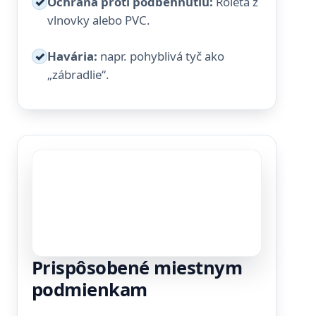
✓
Ochrana proti podbehnutiu:
Roleta z
vlnovky alebo PVC.
✓
Havária:
napr. pohyblivá tyč ako
„zábradlie“.
Prispôsobené miestnym
podmienkam