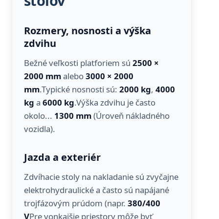
stolov
Rozmery, nosnosti a výška
zdvihu
Bežné veľkosti platforiem sú
2500 ×
2000 mm
alebo
3000 × 2000
mm
.Typické nosnosti sú:
2000 kg
,
4000
kg
a
6000 kg
.Výška zdvihu je často
okolo...
1300 mm
(Úroveň nákladného
vozidla).
Jazda a exteriér
Zdvíhacie stoly na nakladanie sú zvyčajne
elektrohydraulické a často sú napájané
trojfázovým prúdom (napr.
380/400
V
Pre vonkajšie priestory môže byť